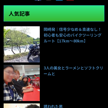
人気記事
岡崎発｜信号少なめ＆高速なし！
初心者も安心のバイクツーリング
ルート【17km〜80km】
141件のビュー
3人の美女とラーメンとソフトクリ
ームと
99件のビュー
誘われた男