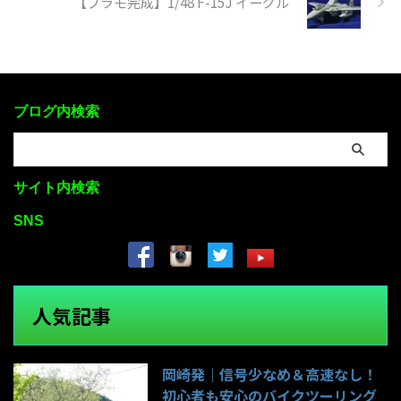
【プラモ完成】1/48 F-15J イーグル
ブログ内検索
サイト内検索
SNS
人気記事
岡崎発｜信号少なめ＆高速なし！
初心者も安心のバイクツーリング