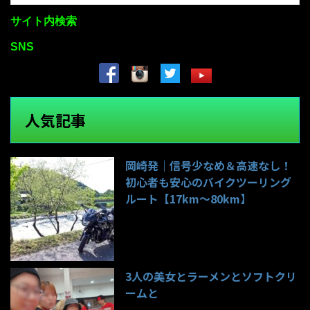
サイト内検索
SNS
人気記事
岡崎発｜信号少なめ＆高速なし！
初心者も安心のバイクツーリング
ルート【17km〜80km】
142件のビュー
3人の美女とラーメンとソフトクリ
ームと
99件のビュー