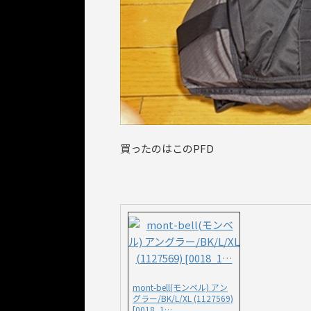
買ったのはこのPFD
mont-bell(モンベル) アン
グラー/BK/L/XL (1127569)
[0018_1…