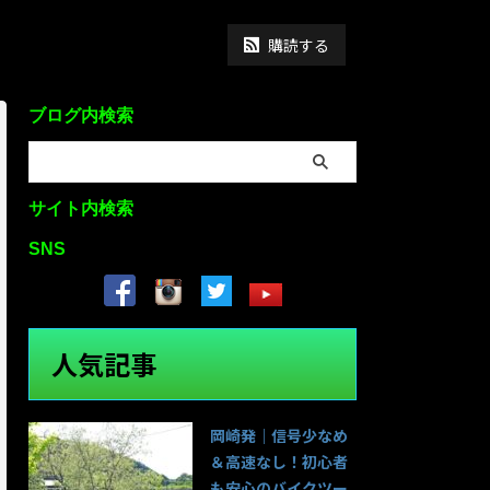
購読する
ブログ内検索
サイト内検索
SNS
人気記事
岡崎発｜信号少なめ
＆高速なし！初心者
も安心のバイクツー