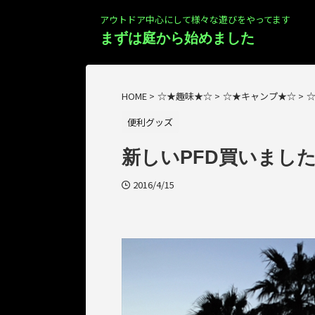
アウトドア中心にして様々な遊びをやってます
まずは庭から始めました
HOME
>
☆★趣味★☆
>
☆★キャンプ★☆
>
便利グッズ
新しいPFD買いまし
2016/4/15