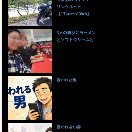
リングルート
【17km〜80km】
137件のビュー
3人の美女とラーメン
とソフトクリームと
98件のビュー
誘われた男
96件のビュー
誘われない男