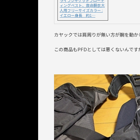
ライフジャケットフローテ
ィングベスト、救命胴衣大
人用フリーサイズカラー :
イエロー身長 約1…
カヤックでは肩周りが無い方が腕を動か
この商品もPFDとしては悪くないんで