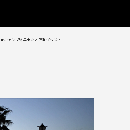
☆★キャンプ道具★☆
>
便利グッズ
>
た