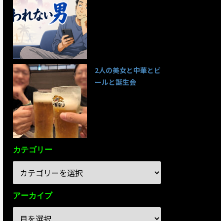
95件のビュー
2人の美女と中華とビ
ールと誕生会
85件のビュー
カテゴリー
アーカイブ