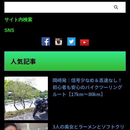
サイト内検索
SNS
人気記事
岡崎発｜信号少なめ＆高速なし！
初心者も安心のバイクツーリング
ルート【17km〜80km】
140件のビュー
3人の美女とラーメンとソフトクリ