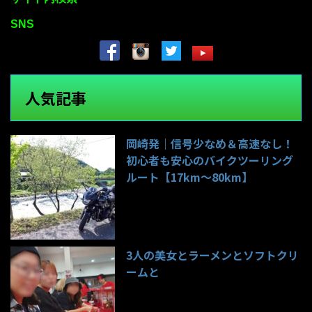
SNS
人気記事
岡崎発｜信号少なめ＆高速なし！
初心者も安心のバイクツーリング
ルート【17km〜80km】
139件のビュー
3人の美女とラーメンとソフトクリ
ームと
99件のビュー