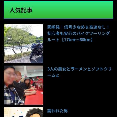
人気記事
岡崎発｜信号少なめ＆高速なし！
初心者も安心のバイクツーリング
ルート【17km〜80km】
141件のビュー
3人の美女とラーメンとソフトクリ
ームと
99件のビュー
誘われた男
97件のビュー