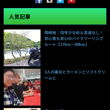
人気記事
岡崎発｜信号少なめ＆高速なし！
初心者も安心のバイクツーリング
ルート【17km〜80km】
140件のビュー
3人の美女とラーメンとソフトクリ
ームと
99件のビュー