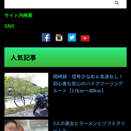
サイト内検索
SNS
人気記事
岡崎発｜信号少なめ＆高速なし！
初心者も安心のバイクツーリング
ルート【17km〜80km】
139件のビュー
3人の美女とラーメンとソフトクリ
ームと