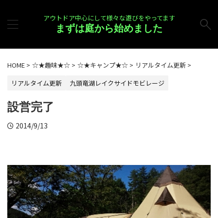
アウトドア中心にして様々な遊びをやってます
まずは庭から始めました
HOME
>
☆★趣味★☆
>
☆★キャンプ★☆
>
リアルタイム更新
>
リアルタイム更新
九頭竜湖レイクサイドモビレージ
設営完了
2014/9/13