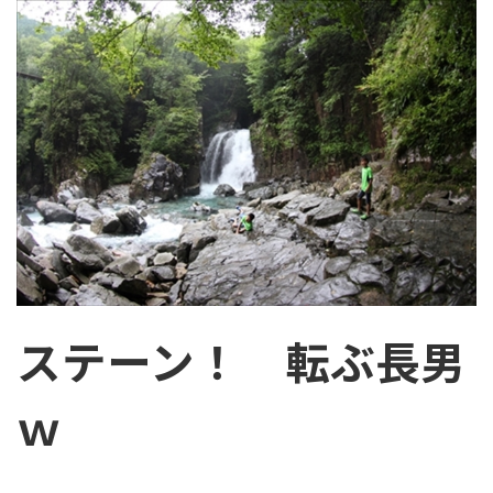
ステーン！ 転ぶ長男
ｗ