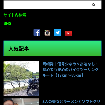
サイト内検索
SNS
人気記事
岡崎発｜信号少なめ＆高速なし！
初心者も安心のバイクツーリング
ルート【17km〜80km】
140件のビュー
3人の美女とラーメンとソフトクリ