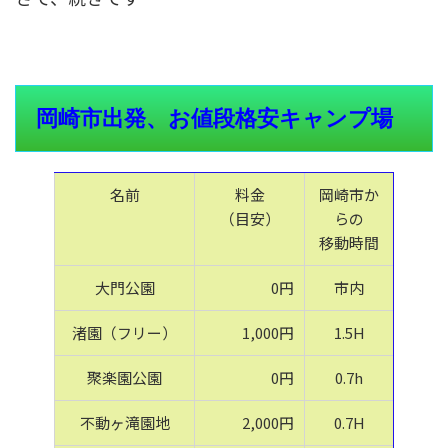
岡崎市出発、お値段格安キャンプ場
名前
料金
岡崎市か
（目安）
らの
移動時間
大門公園
0円
市内
渚園（フリー）
1,000円
1.5H
聚楽園公園
0円
0.7h
不動ヶ滝園地
2,000円
0.7H