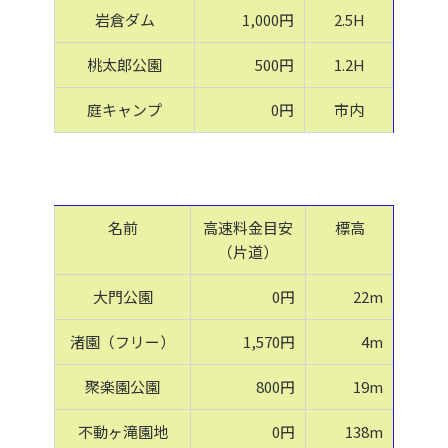
岩倉ダム
1,000円
2.5H
桃太郎公園
500円
1.2H
庭キャンプ
0円
市内
名前
高速料金目安
標高
（片道）
大門公園
0円
22m
渚園（フリー）
1,570円
4m
聚楽園公園
800円
19m
不動ヶ滝園地
0円
138m