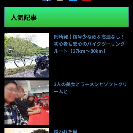
人気記事
岡崎発｜信号少なめ＆高速なし！
初心者も安心のバイクツーリング
ルート【17km〜80km】
137件のビュー
3人の美女とラーメンとソフトクリ
ームと
98件のビュー
誘われた男