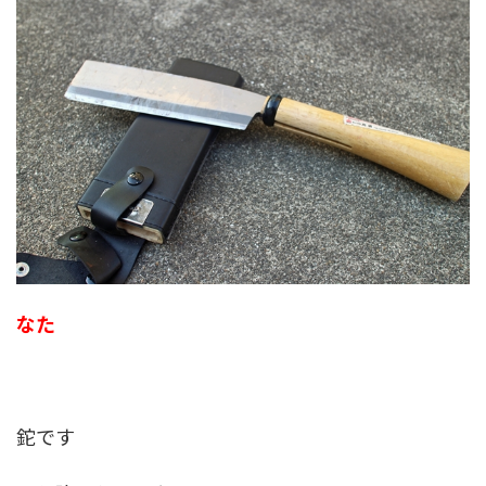
なた
鉈です