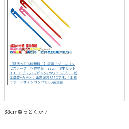
【頑張って送料無料！】鍛造ペグ エリッ
ゼステーク 粉体塗装 38cm 8本セット
イエロー/レッド/ピンク/ホワイト/ブルー粉
体塗装+カチオン電着塗装S55Cです。1本物
です！デザインコンペでIDS賞受賞
38cm買っとくか？