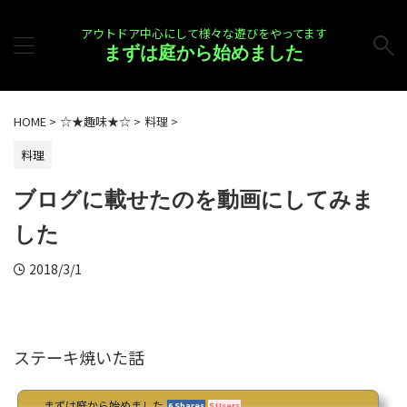
アウトドア中心にして様々な遊びをやってます
まずは庭から始めました
HOME
>
☆★趣味★☆
>
料理
>
料理
ブログに載せたのを動画にしてみま
した
2018/3/1
ステーキ焼いた話
まずは庭から始めました
6 Shares
5 Users