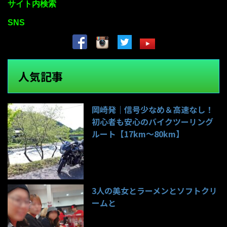
サイト内検索
SNS
人気記事
岡崎発｜信号少なめ＆高速なし！
初心者も安心のバイクツーリング
ルート【17km〜80km】
134件のビュー
3人の美女とラーメンとソフトクリ
ームと
98件のビュー