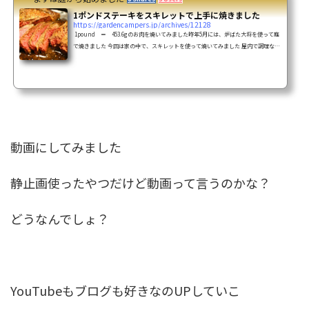
1ポンドステーキをスキレットで上手に焼きました
https://gardencampers.jp/archives/12128
1pound ＝ 453.6gのお肉を焼いてみました昨年5月には、炉ばた大将を使って庭
で焼きました 今回は家の中で、スキレットを使って焼いてみました 屋内で調理なの
で、ばっちり写真を撮ってブログにUP 出来栄えはこんな感じ お肉はこちらオーシ
ャンビーフの1ポンドです去年買ったの食べ忘れてて賞味期限ギリギリでした冷凍し
ていたので多少過ぎても平気で食べますけどね 2枚を解凍大きさ比較のライター賞味
期限切れになるので、2枚いっぺんに食べました今までもったいなくて食べなかった
わけじゃないのよ...
動画にしてみました
静止画使ったやつだけど動画って言うのかな？
どうなんでしょ？
YouTubeもブログも好きなのUPしていこ