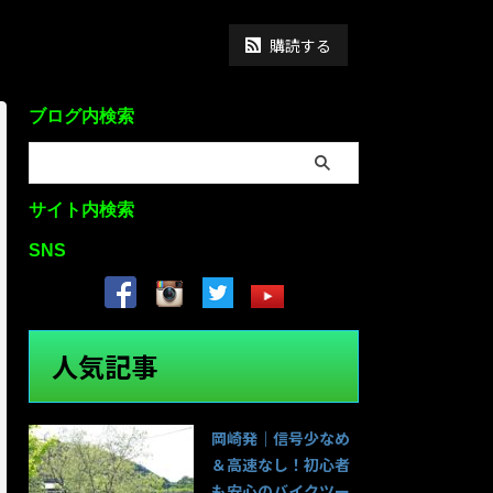
購読する
ブログ内検索
サイト内検索
SNS
人気記事
岡崎発｜信号少なめ
＆高速なし！初心者
も安心のバイクツー