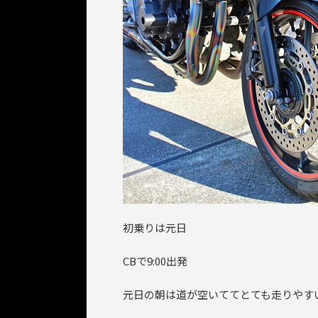
初乗りは元日
CBで9:00出発
元日の朝は道が空いててとても走りやす