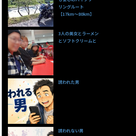
リングルート
【17km〜80km】
136件のビュー
3人の美女とラーメン
とソフトクリームと
98件のビュー
誘われた男
97件のビュー
誘われない男