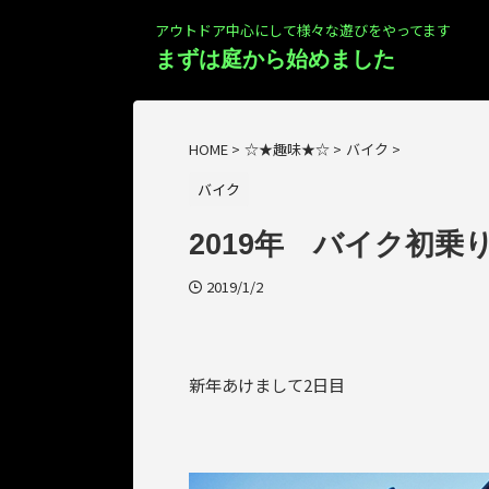
アウトドア中心にして様々な遊びをやってます
まずは庭から始めました
HOME
>
☆★趣味★☆
>
バイク
>
バイク
2019年 バイク初乗
2019/1/2
新年あけまして2日目