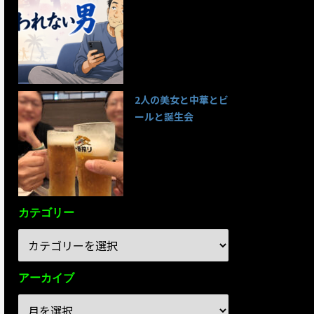
95件のビュー
2人の美女と中華とビ
ールと誕生会
85件のビュー
カテゴリー
アーカイブ