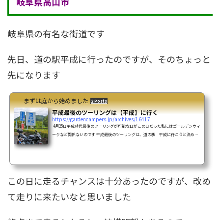
岐阜県高山市
岐阜県の有名な街道です
先日、道の駅平成に行ったのですが、そのちょっと
先になります
まずは庭から始めました
2 Posts
平成最後のツーリングは【平成】に行く
https://gardencampers.jp/archives/16417
4月25日平成時代最後のツーリングが可能な日がこの日だった私にはゴールデンウィ
ークなど関係ないのです 平成最後のツーリングは、道の駅 平成に行こうと決めて
いた 前日の24日から天気は雨25日の朝方には止むという予報を信じることにする 当
日は朝早く、6時くらいに出発しようと思っていたそんなに早く出発してもしょうが
ないのだけど、平日朝はトヨタ出勤渋滞が起こるので7:00～8:30の出発は避けたい 結
局、早朝は雨だったので、8:30に出発8:30の時点でも雨は少し残ってたが、天気はこ
れから回復予報&nb...
この日に走るチャンスは十分あったのですが、改め
て走りに来たいなと思いました