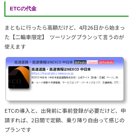
ETCの代金
まともに行ったら高額だけど、4月26日から始まっ
た【二輪車限定】 ツーリングプランって言うのが
使えます
高速道路・高速情報はNEXCO 中日本
33 Posts
7 Users
25 Pockets
高速道路・高速情報はNEXCO 中日本
https://hayatabi.c-nexco.co.jp
NEXCO 中日本（中日本高速道路株式会社）公式サイト【料金・交通】ページ。料
金・ルート検索や渋滞情報、サービスエリア・パーキングエリア、交通規制、ETC割
引などの高速道路情報、東名高速・名神高速・中央道・北陸道・東海北陸道・名二
環・新東名・新名神をご案内します。
ETCの導入と、出発前に事前登録が必要だけど、申
請すれば、2日間で定額、乗り降り自由って感じの
プランです