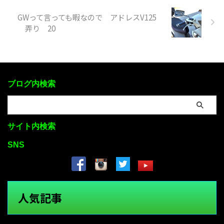
GWって言っても暇なので アドレスV125
弄り 20
ブログ内検索
サイト内検索
SNS
人気記事