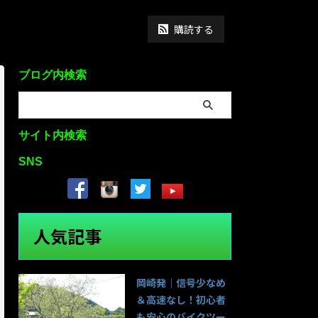
購読する
ブログ内検索
サイト内検索
SNS
人気記事
岡崎発｜信号少なめ
＆高速なし！初心者
も安心のバイクツー