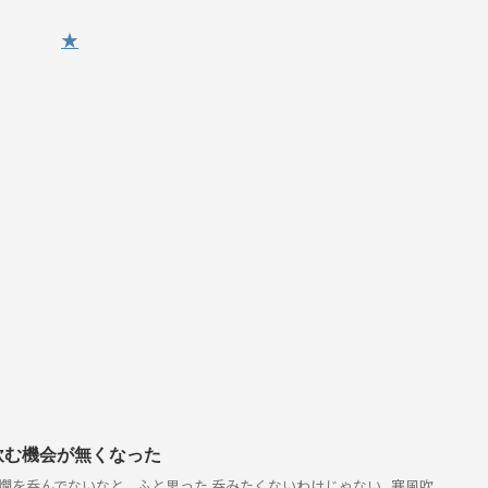
★
飲む機会が無くなった
燗を呑んでないなと、ふと思った 呑みたくないわけじゃない 寒風吹