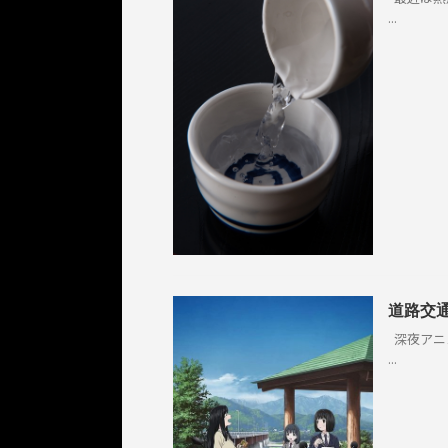
...
道路交
深夜アニ
...