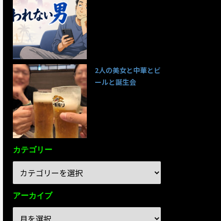
95件のビュー
2人の美女と中華とビ
ールと誕生会
85件のビュー
カテゴリー
アーカイブ