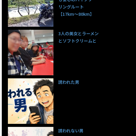
リングルート
【17km〜80km】
139件のビュー
3人の美女とラーメン
とソフトクリームと
99件のビュー
誘われた男
97件のビュー
誘われない男