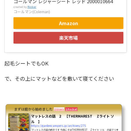
コールマン レジャーシート レッド 2000010664
created by
Rinker
コールマン(Coleman)
Amazon
楽天市場
起毛シートでもOK
で、その上にマットなどを敷いて寝てください
まずは庭から始めました
2 Users
1 Pocket
マットレスの話 2 【THERMAREST Zライト ソ
ル 】
https://gardencampers.jp/archives/275
マットレスの話の続きです 今回こそはTHERMAREST Zライト ソル の話マリオ