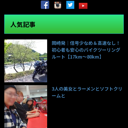
人気記事
岡崎発｜信号少なめ＆高速なし！
初心者も安心のバイクツーリング
ルート【17km〜80km】
139件のビュー
3人の美女とラーメンとソフトクリ
ームと
99件のビュー