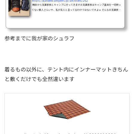
https://gardencampers.jp/archives/262
明日から友達家族とキャンプに行ってきますお友達家族はキャンプ道具を一切持っ
てない素人さんいや、私が玄人と言ってるわけではないですよｗ そんなお友達家族
をキャンプ場へ連れて行ってキャンプの素晴らしさを体験してもらってきますうま
く嵌められるかドキドキしてます キャンプなので多少の不便は楽しむものだと思い
ますが私が一番懸念してるのは 寒さ だと思います 多少標高の高いキャンプ場
で、夜間の気温も平地とではだいぶ違いますましてやテント一つの野営です キャン
プをしたことがない人には...
参考までに我が家のシュラフ
着るもの以外に、テント内にインナーマットきちん
と敷くだけでも全然違います