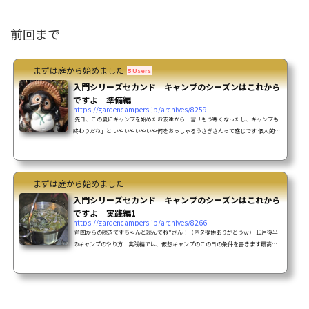
前回まで
まずは庭から始めました
5 Users
入門シリーズセカンド キャンプのシーズンはこれから
ですよ 準備編
https://gardencampers.jp/archives/8259
先日、この夏にキャンプを始めたお友達から一言「もう寒くなったし、キャンプも
終わりだね」と いやいやいやいや何をおっしゃるうさぎさんって感じです 個人的な
意見になっちゃうかもしれませんが、キャンプはこのくらいが一番楽しめるんです
よ！ そう思いませんか？ベテランキャンパーの皆様 ここ数日の愛知県の気温最高気
温25℃前後最低気温15℃前後なんとも過ごしやすい気温じゃないですかね 今までが
暑かったので、体がビックリしているだけ！いい機会なので、キャンプ入門セカン
まずは庭から始めました
ドシーズンとして書...
入門シリーズセカンド キャンプのシーズンはこれから
ですよ 実践編1
https://gardencampers.jp/archives/8266
前回からの続きですちゃんと読んでねYさん！（ネタ提供ありがとうｗ） 10月後半
のキャンプのやり方 実践編では、仮想キャンプのこの日の条件を書きます最高気
温25℃前後最低気温15℃前後・見事な秋晴れの一日・風は風速1m あまり気になら
ない風です・家族構成は子供2人の4人家族設定で・・実際、我が家は嫁がついてき
たことないので分かりませんけどｗ キャンプ場は仮想標高200m前後のオートキャ
ンプ場つまり、天気予報との気温差はあまり気にしないでOKな感じで 昨年行った十
二坊温泉ゆららさんのイメージ ...