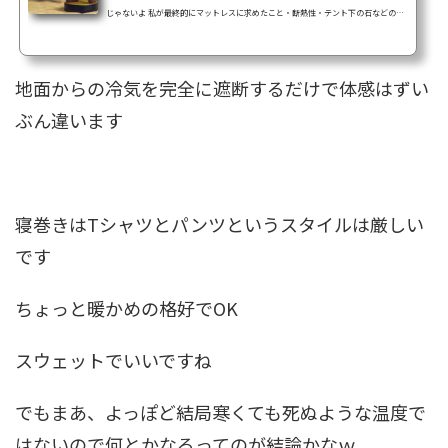
じゃないよ 私が最終的にマットレスに求めたこと・断熱性・テント下の石などのゴ
ツゴツを拾わない・適度な弾力があって、寝ても体が痛くならない・設置が簡単・
撤収が簡単・積載が必要以上に嵩張らないで、Zライト ソル レギュラーサイズモ
ンベルショップで買ったときはスタッフサックは付いてなかったので、リンク先の
地面からの冷気を完全に遮断するだけで体感はずい
方がお得かも スタッフサックが無かったので、100均で買ったゴムバンドでまとめて
ます仕舞い寸は、タバコと比較し...
ぶん違います
寝巻きはTシャツとパンツというスタイルは厳しい
です
ちょっと暖かめの格好でOK
スウェットでいいですね
でもまあ、よっぽど結局寒くても死ぬような温度で
はないので何とかなるってのが結論かなｗ