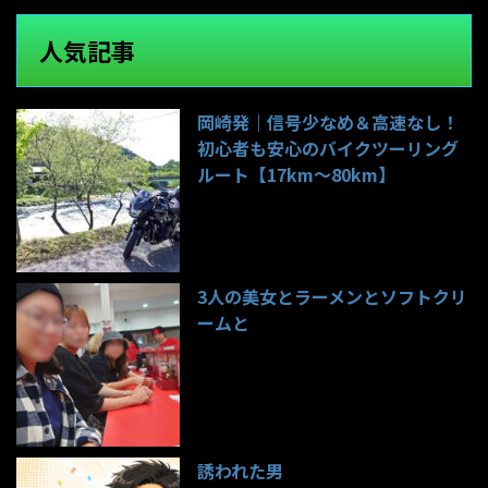
人気記事
岡崎発｜信号少なめ＆高速なし！
初心者も安心のバイクツーリング
ルート【17km〜80km】
139件のビュー
3人の美女とラーメンとソフトクリ
ームと
99件のビュー
誘われた男