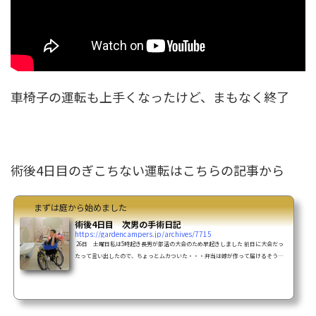
車椅子の運転も上手くなったけど、まもなく終了
術後4日目のぎこちない運転はこちらの記事から
まずは庭から始めました
術後4日目 次男の手術日記
https://gardencampers.jp/archives/7715
26日 土曜日私は5時起き長男が部活の大会のため早起きしました 前日に大会だっ
たって言い出したので、ちょっとムカついた・・・弁当は嫁が作って届けるそうな
ので、私は起こして朝食用意して送って行った久々に曇りの天気、太陽が出てない
だけで秋の気配が感じられるくらい涼しい 7時半病院へ 昨夜は久々にたっぷり寝れ
たらしく、とても元気 色々うるさい嫁さんはさっさと家に帰して、まったり次男に
はDVDでも見せて仮眠を取ろうとしたんですけど朝から色々な処置で看護師さんが
たくさん出入り仮眠できませ...