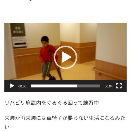
動
画
プ
レ
ー
ヤ
ー
00:00
00:04
リハビリ施設内をぐるぐる回って練習中
来週か再来週には車椅子が要らない生活になるみた
い