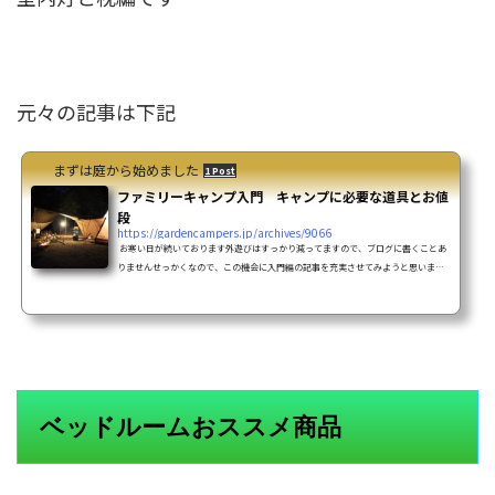
元々の記事は下記
まずは庭から始めました
1 Post
ファミリーキャンプ入門 キャンプに必要な道具とお値
段
https://gardencampers.jp/archives/9066
お寒い日が続いております外遊びはすっかり減ってますので、ブログに書くことあ
りませんせっかくなので、この機会に入門編の記事を充実させてみようと思いま
す 年が変わって2017年今年からキャンプを始めてみたい！って人に参考になればと
思います私の独断と偏見なので、ひとつの意見として読んでくださいねファミリー
キャンプ入門 キャンプに必要な道具とお値段苦情は受け付けません！賛美は受け
付けますｗ キャンプを始めるための道具についてまずはお約束のレギュレーション
家族4人（父・母・小学生の子供2名） ...
ベッドルームおススメ商品