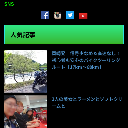
SNS
人気記事
岡崎発｜信号少なめ＆高速なし！
初心者も安心のバイクツーリング
ルート【17km〜80km】
142件のビュー
3人の美女とラーメンとソフトクリ
ームと
99件のビュー