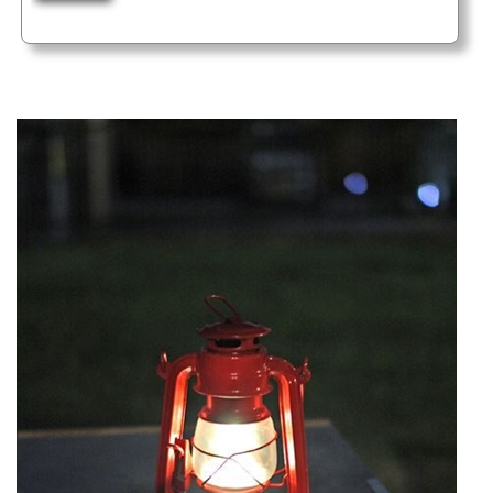
なく暗く感じたので実は電池が無かっただけだけど GENTOS エクスプローラー313
CW 今まで使ってたのがジェントスの313CWスペック的には300ルーメンありますキ
ャンパー御用達みたいなジェントスの777で280ルーメンですからね GENTOS(ジェン
トス) エクスプローラー・プロ ...