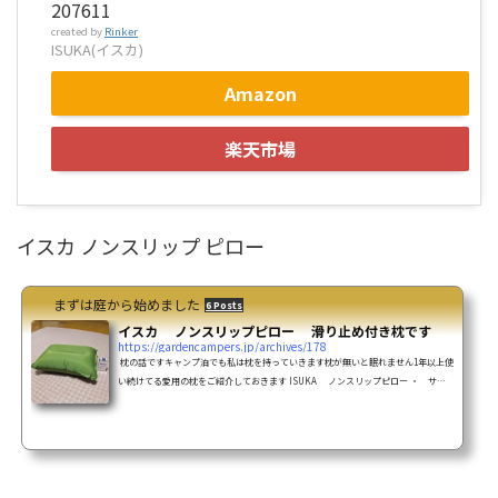
207611
created by
Rinker
ISUKA(イスカ)
Amazon
楽天市場
イスカ ノンスリップ ピロー
まずは庭から始めました
6 Posts
イスカ ノンスリップピロー 滑り止め付き枕です
https://gardencampers.jp/archives/178
枕の話ですキャンプ泊でも私は枕を持っていきます枕が無いと眠れません1年以上使
い続けてる愛用の枕をご紹介しておきます ISUKA ノンスリップピロー ・ サイ
ズ : 縦30×幅40×高さ5cm・ 収納サイズ : 直径8×28cm(収納袋、リペアキット
付)・ 重量 : 190g 私の使ってるのはオリーブカラー こんな色もあります 仕舞い寸
はこの程度ですバックパックにも入れれます 【4000円以上送料無料！】mont-bell
(モンベル) U.L.コンフォートシステム ピロー/MST 1124290もっとコンパクトになる
ピローもありますけど...