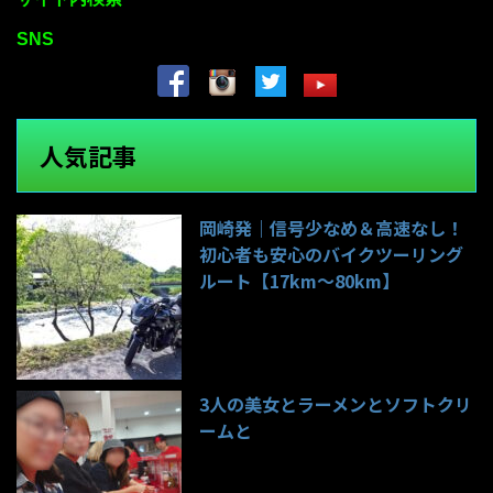
SNS
人気記事
岡崎発｜信号少なめ＆高速なし！
初心者も安心のバイクツーリング
ルート【17km〜80km】
142件のビュー
3人の美女とラーメンとソフトクリ
ームと
99件のビュー