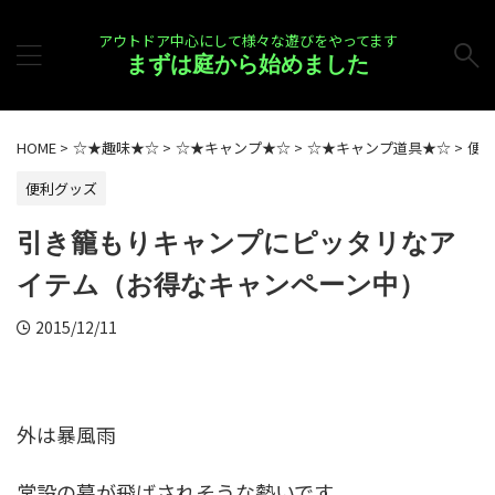
アウトドア中心にして様々な遊びをやってます
まずは庭から始めました
HOME
>
☆★趣味★☆
>
☆★キャンプ★☆
>
☆★キャンプ道具★☆
>
便
便利グッズ
引き籠もりキャンプにピッタリなア
イテム（お得なキャンペーン中）
2015/12/11
外は暴風雨
常設の幕が飛ばされそうな勢いです