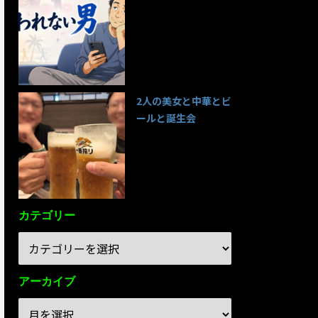
95件のビュー
2人の美女と中華とビ
ールと誕生会
85件のビュー
カテゴリー
アーカイブ