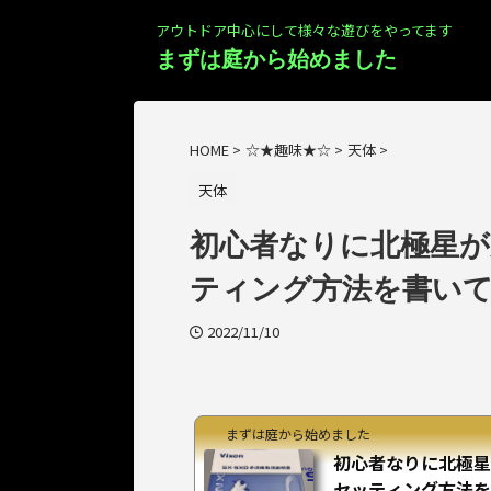
アウトドア中心にして様々な遊びをやってます
まずは庭から始めました
HOME
>
☆★趣味★☆
>
天体
>
天体
初心者なりに北極星
ティング方法を書いてみ
2022/11/10
まずは庭から始めました
初心者なりに北極星
セッティング方法を書