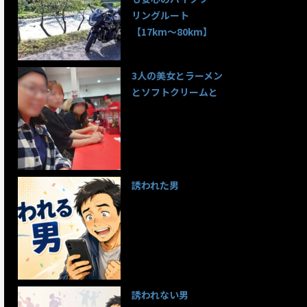
リングルート
【17km〜80km】
139件のビュー
3人の美女とラーメン
とソフトクリームと
99件のビュー
誘われた男
97件のビュー
誘われない男