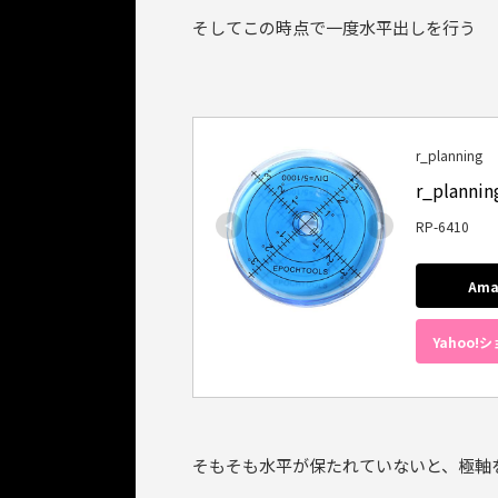
そしてこの時点で一度水平出しを行う
r_planning
r_plan
RP-6410
Am
Yahoo
そもそも水平が保たれていないと、極軸