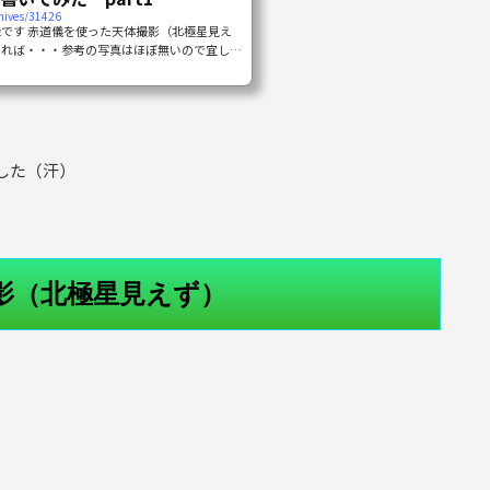
hives/31426
です 赤道儀を使った天体撮影（北極星見え
なれば・・・参考の写真はほぼ無いので宜し
る事がある実は忘れてはいけない大事な事 月
が忘れがちになること それは撮影日の月の明
眩しくて、天体撮影に大きな影響を受けます当
月はご存じの満ち欠けがあって、新月（月が無
である約1か月周期で繰り返される...
した（汗）
影（北極星見えず）