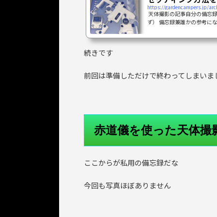
https://gardencampers.jp/arc
天体撮影の記事自分の備忘録
ず） 備忘録兼誰かの参考に
く 準備するまずは事前にや
齢と月の入出私のような素人
かり 月の明かりって意外と
続きです
然月が出ていない方がよい 
い）から満月（フルムーン）ま
前回は準備しただけで終わってしまいま
赤道儀を使った天体撮
ここからが私用の備忘録だな
今回も写真ほぼありません