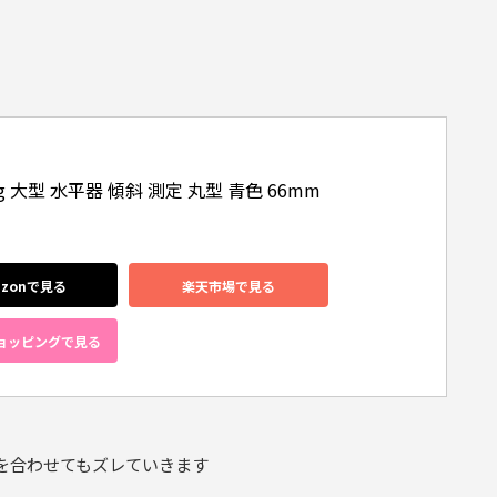
ning 大型 水平器 傾斜 測定 丸型 青色 66mm
azonで見る
楽天市場で見る
!ショッピングで見る
を合わせてもズレていきます