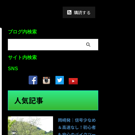
購読する
ブログ内検索
サイト内検索
SNS
人気記事
岡崎発｜信号少なめ
＆高速なし！初心者
も安心のバイクツー