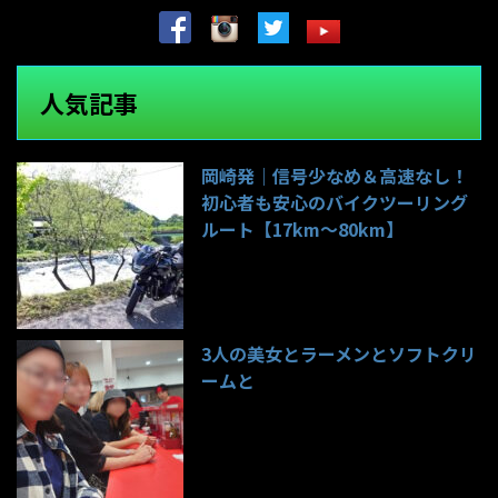
人気記事
岡崎発｜信号少なめ＆高速なし！
初心者も安心のバイクツーリング
ルート【17km〜80km】
135件のビュー
3人の美女とラーメンとソフトクリ
ームと
98件のビュー