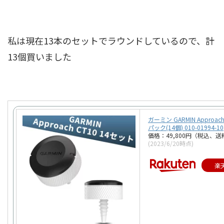
私は現在13本のセットでラウンドしているので、計
13個買いました
ガーミン GARMIN Approach
パック(14個) 010-01994-10
価格：49,800円（税込、送
(2023/6/20時点)
楽