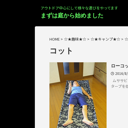
アウトドア中心にして様々な遊びをやってます
まずは庭から始めました
HOME
>
☆★趣味★☆
>
☆★キャンプ★☆
>
コット
ローコ
2016/8
ムササビ
タープを低め