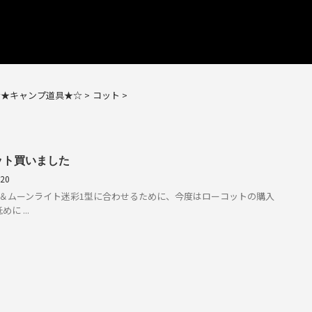
☆★キャンプ道具★☆
>
コット
>
ット買いました
/20
＆ムーンライト迷彩1型に合わせるために、今度はローコットの購入
に ...