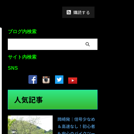
購読する
ブログ内検索
サイト内検索
SNS
人気記事
岡崎発｜信号少なめ
＆高速なし！初心者
も安心のバイクツー