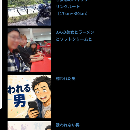
リングルート
【17km〜80km】
137件のビュー
3人の美女とラーメン
とソフトクリームと
98件のビュー
誘われた男
96件のビュー
誘われない男