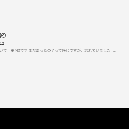
沼④
/12
て 第4弾です まだあったの？って感じですが、忘れていました ...