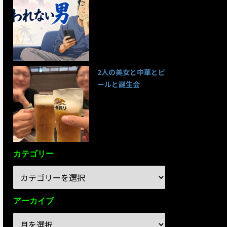
95件のビュー
2人の美女と中華とビ
ールと誕生会
85件のビュー
カテゴリー
アーカイブ