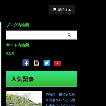
購読する
ブログ内検索
サイト内検索
SNS
人気記事
岡崎発｜信号少なめ
＆高速なし！初心者
も安心のバイクツー