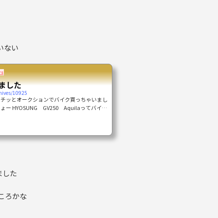
いない
rs
いました
hives/10925
チッとオークションでバイク買っちゃいまし
 HYOSUNG GV250 Aquilaってバイク
て聞いたことも見たことも無かったｗ 韓国製
韓国になんの恨みもないので、韓国製だろうが
て考えたけど、スズキが業務提携しているら
50ccは乗ったことないから、善し悪しわから
思った で、何が一番素敵だったかと...
ました
ころかな