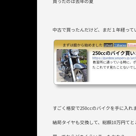
買ったのは去年の夏
中古で買ったんだけど、まだ１年経って
まずは庭から始めました
1 Post
7 Shares
5 Use
250ccのバイク買
https://gardencampers.jp/arc
教習所に通っている時に、ポ
た これです見たことないでしょー
なのです ヒョースンですっ
のバイクなのです 私は別に
問題なしちょっと品質的にっ
しいから、まあいいかなと 2
ないスタイルは格好良いなって
すごく格安で250ccのバイクを手に入れ
結局タイヤも交換して、総額10万円てと