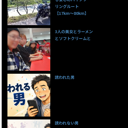
リングルート
【17km〜80km】
139件のビュー
3人の美女とラーメン
とソフトクリームと
99件のビュー
誘われた男
97件のビュー
誘われない男