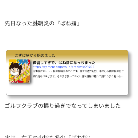
先日なった腱鞘炎の『ばね指』
まずは庭から始めました
練習しすぎで、ばね指になっちまった
https://gardencampers.jp/archives/29702
ばね指とは・・・指の腱鞘炎のことです。腱で炎症が起き、手のひら側の指の付け
根に痛みが生じます。そのまま放っておくと腱や腱鞘が腫れて腱がうまく動かなく
なり、ばねのようなかくかくとした動きが見られるようになります。 ばねのような
カクカクこれになってしまいました 原因はゴルフの練習のやり過ぎ ドライバーをち
ゃんと当てるために、練習場に通いしました私の行く練習場は打ち放題のコースが
あるので、1時間半だったり2時間だったりの打ち放題を選ぶ ドライバーだと30秒に1
球アイアンだと20秒に1...
ゴルフクラブの握り過ぎでなってしまいました
実は、右手の小指も多少『ばね指』