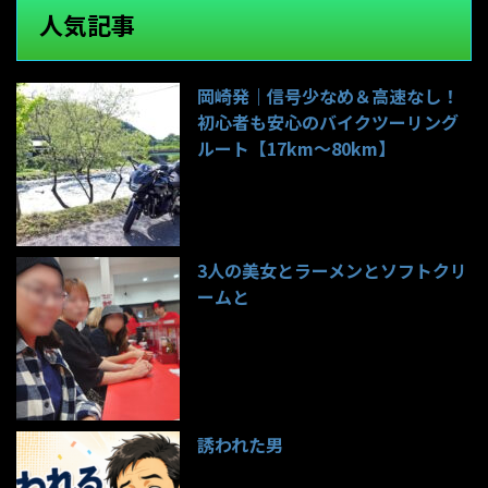
人気記事
岡崎発｜信号少なめ＆高速なし！
初心者も安心のバイクツーリング
ルート【17km〜80km】
137件のビュー
3人の美女とラーメンとソフトクリ
ームと
98件のビュー
誘われた男
96件のビュー