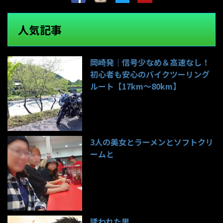
人気記事
岡崎発｜信号少なめ＆高速なし！
初心者も安心のバイクツーリング
ルート【17km〜80km】
141件のビュー
3人の美女とラーメンとソフトクリ
ームと
99件のビュー
誘われた男