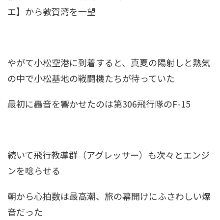
エ】から
敦賀湾
を一望
やがて
小松空港
に到着すると、真夏の陽射しと熱気
の中で
小松基地
の戦闘機たちが待っていた
最初に轟音を響かせたのは
第306飛行隊
の
F-15
続いて
飛行教導群
（アグレッサー）も次々とエンジ
ンを唸らせる
朝から心拍数は最高潮、旅の幕開けにふさわしい爆
音だった