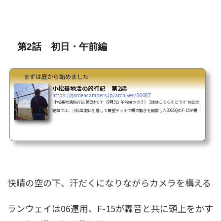
第2話 初日・午前編
まずは庭から始めました
小松基地活の旅行記 第2話
https://gardencampers.jp/archives/36687
小松基地活旅行記 第2話です（9月3日 午前編つづき） 1話はこちらをどうぞ 前回の
記事では、小松空港に到着して展望デッキで朝の動きを観察した306SQのF-15が朝一
番に飛び、アグレッサー部隊の095号機や084号機も登場し始めてワクワク感が高ま
ったところだったしかしその裏でドラミが小松うどんを食べに行っている間に、ラ
ンチェンが発生して303SQのF-15を見逃すというちょっとした事件もあった さて、
ここからはいよいよ午前中の本番タイム続々と機体が動き出し、展開がさらに熱く
なっていくそして【例のアレ】...
快晴の空の下、汗だくになりながらカメラを構える
ランウェイは06運用、
F-15
が轟音と共に頭上をかす