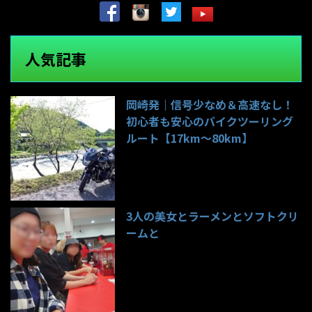
人気記事
岡崎発｜信号少なめ＆高速なし！
初心者も安心のバイクツーリング
ルート【17km〜80km】
142件のビュー
3人の美女とラーメンとソフトクリ
ームと
99件のビュー