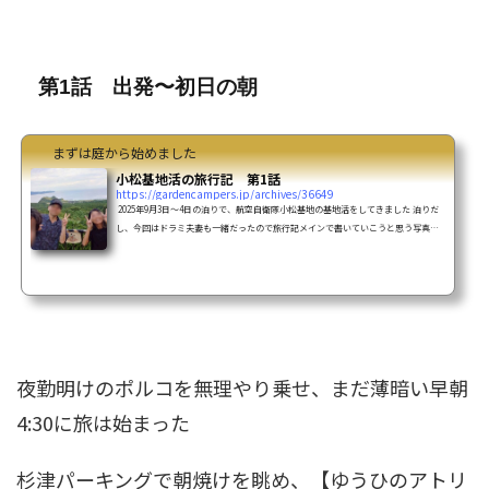
第1話 出発〜初日の朝
まずは庭から始めました
小松基地活の旅行記 第1話
https://gardencampers.jp/archives/36649
2025年9月3日～4日の泊りで、航空自衛隊小松基地の基地活をしてきました 泊りだ
し、今回はドラミ夫妻も一緒だったので旅行記メインで書いていこうと思う写真も
動画もたくさん撮ったので、出しまくりたいところですけどね 動画はYouTubeでU
P済です写真は・・・ 2日間で5,000枚くらい撮っているのよ高速連写でバシャバシ
ャバシャと でもほぼ似たような写真ばかりどれだけUPしようかしら？ 上手く整理
出来たらブログやインスタに投稿しまーす（いつになるやら）※ちなみにこの記事
はドラミさんの写真を多用させ...
夜勤明けのポルコを無理やり乗せ、まだ薄暗い早朝
4:30に旅は始まった
杉津パーキング
で朝焼けを眺め、【ゆうひのアトリ