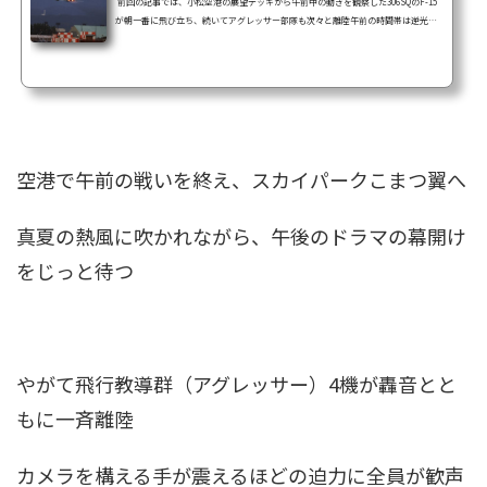
前回の記事では、小松空港の展望デッキから午前中の動きを観察した306SQのF-15
が朝一番に飛び立ち、続いてアグレッサー部隊も次々と離陸午前の時間帯は逆光で
撮影に苦労しつつも、U-125や203SQのF-15など、さまざまな機体が登場して見応え
十分だった そして午前の部を見届けたあと、空港を離れて『スカイパークこまつ
翼』へ移動フェンス越しに狙うという撮影スタイルに切り替え、午後の展開に備え
ることにしたここからはいよいよ本命ともいえる「例のアレ」が登場しそうな雰囲
気・・・ 果たしてどんな午後のドラマが待...
空港で午前の戦いを終え、
スカイパークこまつ翼
へ
真夏の熱風に吹かれながら、午後のドラマの幕開け
をじっと待つ
やがて
飛行教導群
（アグレッサー）4機が轟音とと
もに一斉離陸
カメラを構える手が震えるほどの迫力に全員が歓声