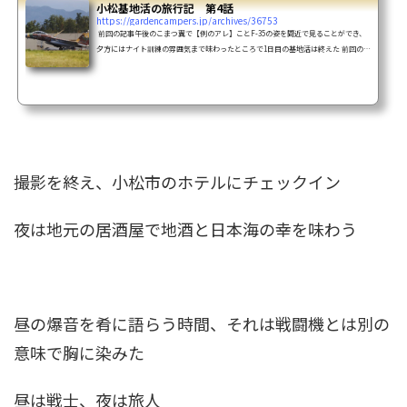
小松基地活の旅行記 第4話
https://gardencampers.jp/archives/36753
前回の記事午後のこまつ翼で【例のアレ】ことF-35の姿を間近で見ることができ、
夕方にはナイト訓練の雰囲気まで味わったところで1日目の基地活は終えた 前回の記
事 その後、小松市内のホテルに移動し、夜活へ・・・ 小松基地活旅行記もいよいよ
大詰め最後までどうぞお付き合いください 9月3日18:30頃小松駅前のホテルにチェッ
クイン 私が泊ったホテルは、ほんとの駅前『ハイパーホテル』 駅前の超一等地なの
に格安で泊れた ロフト付きで、ダブルベッド、喫煙可の何人泊まれるの？の部屋に1
人...
撮影を終え、
小松市
のホテルにチェックイン
夜は地元の居酒屋で
地酒
と
日本海の幸
を味わう
昼の爆音を肴に語らう時間、それは戦闘機とは別の
意味で胸に染みた
昼は戦士、夜は旅人