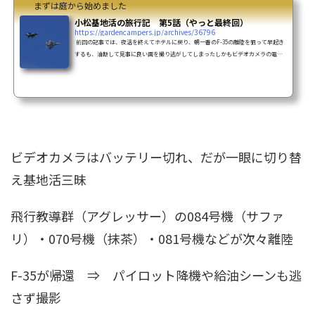
まずは庭から始めました
小松基地活の旅行記 第5話（やっと最終回）
https://gardencampers.jp/archives/36796
前回の記事では、夜活を終えてホテルに戻り、朝一番のF-35の離陸を狙って早起き
するも、油断して見事に良い画を撮り逃がしてしまったしかもビデオカメラの電池
も切れるという残念すぎる展開 前回はこちら 最終日は午前中しか活動できない果た
してどうなってしまうのか？ 堂々の最終回です UH-60J（ロクマル） 時間は10:00 名
古屋に16時までに戻らなければいけないので、小松基地活のリミットは正午くらい
ビデオカメラは電池が無くて使えなくなったけど、一眼でバリバリ撮影する 16時ま
でに名...
ビデオカメラはバッテリー切れ、だが一眼に切り替
え基地活三昧
飛行教導群
（アグレッサー）の084号機（サファ
リ）・070号機（抹茶）・081号機などが次々離陸
F-35
が帰還 ⇒ パイロット降機や給油シーンも逃
さず撮影