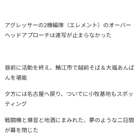
アグレッサーの2機編隊（エレメント）のオーバー
ヘッドアプローチは連写が止まらなかった
昼前に活動を終え、
鯖江市
で
越前そば
＆
大福あんぱ
ん
を堪能
夕方には
名古屋
へ戻り、ついでに
小牧基地
もスポッ
ティング
戦闘機と爆音と地酒にまみれた、夢のような二日間
が幕を閉じた