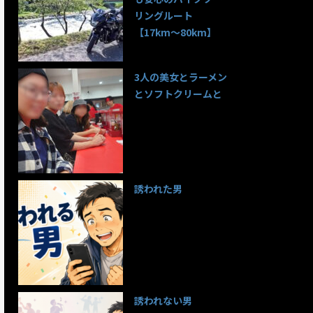
リングルート
【17km〜80km】
137件のビュー
3人の美女とラーメン
とソフトクリームと
98件のビュー
誘われた男
96件のビュー
誘われない男