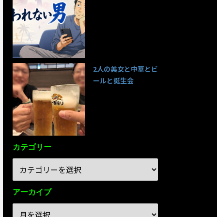
95件のビュー
2人の美女と中華とビ
ールと誕生会
85件のビュー
カテゴリー
アーカイブ