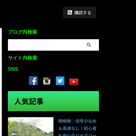
購読する
ブログ内検索
サイト内検索
SNS
人気記事
岡崎発｜信号少なめ
＆高速なし！初心者
も安心のバイクツー