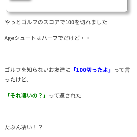
したくないから良いのですけどねでも1回少ないのが悔しいゴルフ熱は誰よりもある
のに このラウンドの日は連休の2日目でした折角の連休なのに、1日目の休みは早く
ゴルフがしたくて、1日が早く終わらないかと思うほどだった 我慢しきれず練習行っ
たよ（前...
やっとゴルフのスコアで100を切れました
Ageシュートはハーフでだけど・・
ゴルフを知らないお友達に
「100切ったよ」
って言
ったけど、
「それ凄いの？」
って返された
たぶん凄い！？