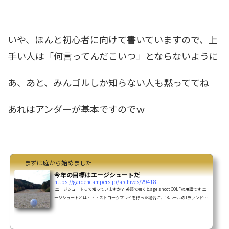
いや、ほんと初心者に向けて書いていますので、上
手い人は「何言ってんだこいつ」とならないように
あ、あと、みんゴルしか知らない人も黙っててね
あれはアンダーが基本ですのでｗ
まずは庭から始めました
今年の目標はエージシュートだ
https://gardencampers.jp/archives/29418
エージシュートって知っていますか？ 英語で書くとage shoot GOLFの用語です エ
ージシュートとは・・・ストロークプレイを行った場合に、18ホールの1ラウンドの
総得点（スコア）が、自分の年齢以下の総打数にてホールアウトすることです。と
のこと 通常18ホールを規定打数でホールアウトすると、72打になる72歳になって72
打以下でホールアウト出来ると達成！という具合 私の場合、過去5ラウンドでの平均