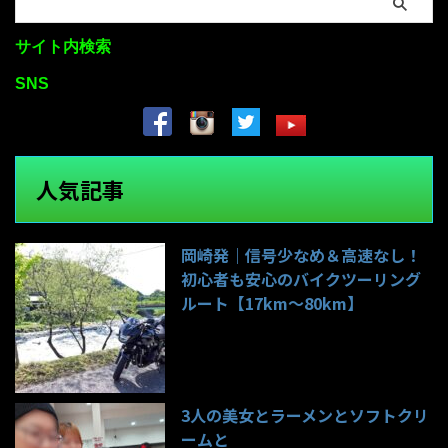
サイト内検索
SNS
人気記事
岡崎発｜信号少なめ＆高速なし！
初心者も安心のバイクツーリング
ルート【17km〜80km】
140件のビュー
3人の美女とラーメンとソフトクリ
ームと