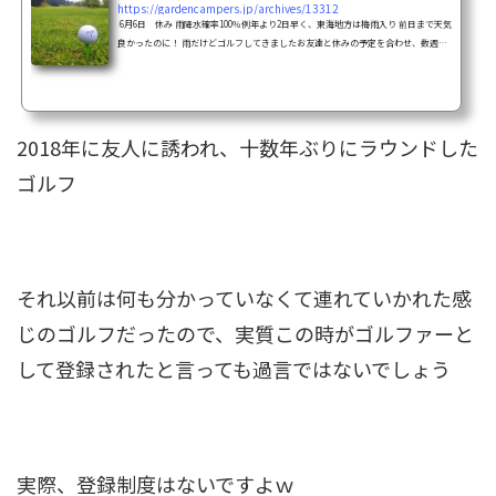
https://gardencampers.jp/archives/13312
6月6日 休み 雨降水確率100％例年より2日早く、東海地方は梅雨入り 前日まで天気
良かったのに！ 雨だけどゴルフしてきましたお友達と休みの予定を合わせ、数週間
前からこの日にゴルフをするって決めた キャンセルすることも出来たけど、休みを
合わせ、練習もしてきたので決行 この日に向けて、数年ぶりに打ちっぱなしで練習2
回行きました ドライバーで飛ばした画面中央に写るゴルフボールｗすげ～下手く
そ・・・ コースの方も、もしかしたら20年ぶり位かもしれません今回プレイしたの
は「つ...
2018年に友人に誘われ、十数年ぶりにラウンドした
ゴルフ
それ以前は何も分かっていなくて連れていかれた感
じのゴルフだったので、実質この時がゴルファーと
して登録されたと言っても過言ではないでしょう
実際、登録制度はないですよｗ