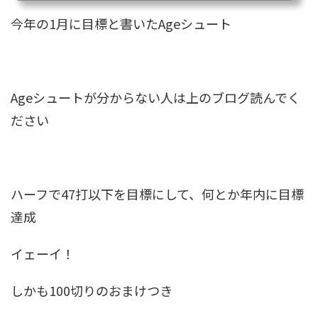
スコアが122.6打私が122歳だったら達成できるエージシュート間違いなく死んでいる
だろうｗ そ...
今年の1月に目標と書いたAgeシュート
Ageシュートが分からない人は上のブログ読んでく
ださい
ハーフで47打以下を目標にして、何とか年内に目標
達成
イェーイ！
しかも100切りのおまけつき