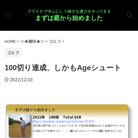
アウトドア中心にして様々な遊びをやってます
まずは庭から始めました
HOME
>
☆★趣味★☆
>
ゴルフ
>
ゴルフ
100切り達成、しかもAgeシュート
2022/12/10
まずは庭から始めました
2022年 18R目 Total 61R
https://gardencampers.jp/archives/31675
2022年11月下旬 【つくでゴルフクラブ】で2022年18R目のゴルフ 前回のラウンドか
ら21日ぶりです長かった・・・ 一緒に行ったメンバーたちは間に会社のコンペに参
加していた私は誘われなかったので、彼らより1ラウンド少ない 会社のコンペは参加